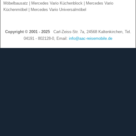
Möbelbausatz | Mercedes Vario Küchenblock | Mercedes Vario
Küchenmöbel | Mercedes Vario Universalmöbel
Copyright © 2001 - 2025
Carl-Zeiss-Str. 7a, 24568 Kaltenkirchen, Tel.
04191 - 802128-0, Email:
info@aac-reisemobile.de